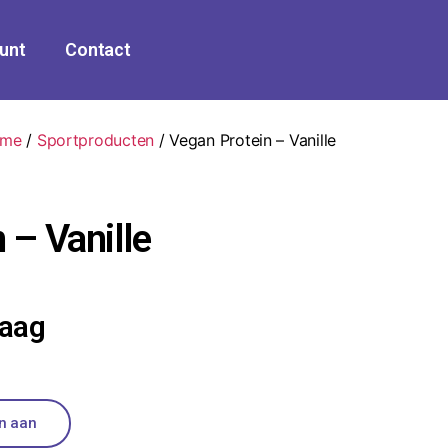
unt
Contact
me
/
Sportproducten
/ Vegan Protein – Vanille
 – Vanille
raag
en aan