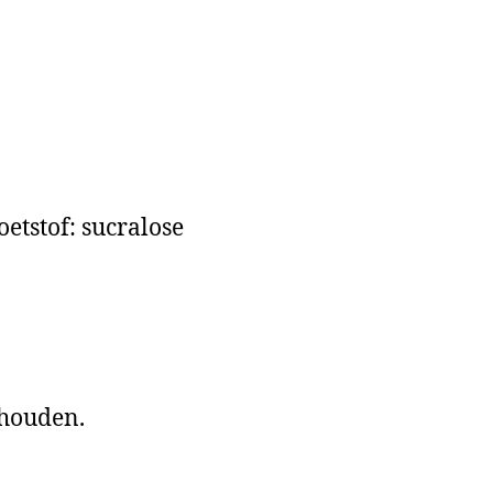
etstof: sucralose
 houden.