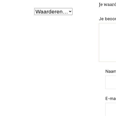
Je waar
Je beoo
Naa
E-ma