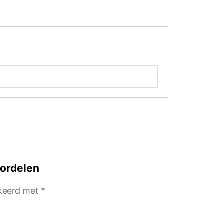
oordelen
rkeerd met
*