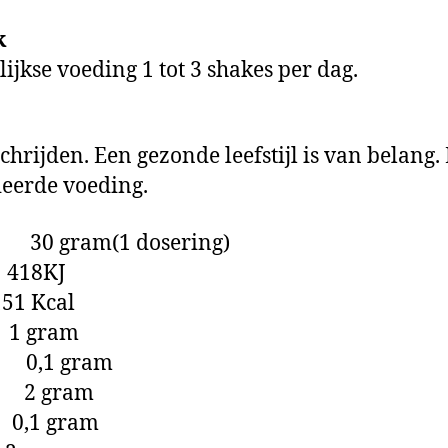
k
ijkse voeding 1 tot 3 shakes per dag.
hrijden. Een gezonde leefstijl is van belang
ieerde voeding.
0 gram(1 dosering)
18KJ
 Kcal
 gram
m 0,1 gram
 2 gram
0,1 gram